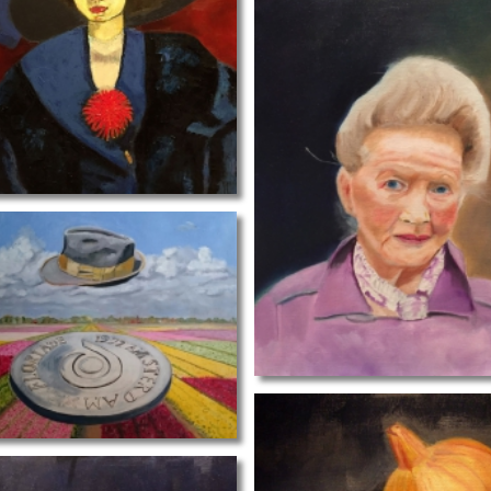
spo
portret IV
illeven