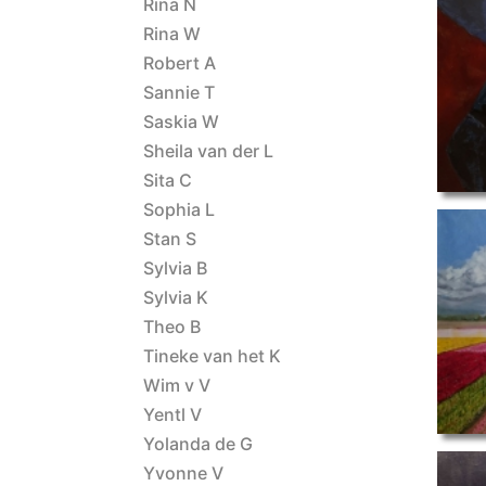
Rina N
portret III
Rina W
Robert A
Sannie T
Saskia W
Sheila van der L
Sita C
Sophia L
Stan S
Sylvia B
Sylvia K
surrealistisch st
Theo B
Tineke van het K
Wim v V
Yentl V
Yolanda de G
Yvonne V