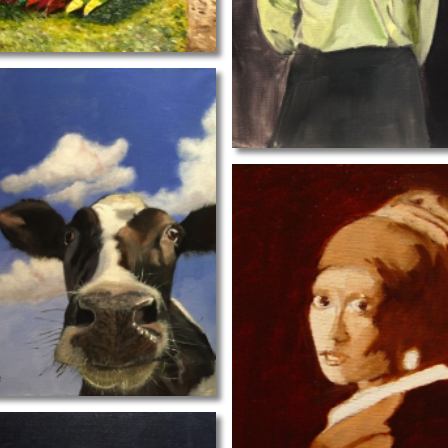
mo
meisje met de parel