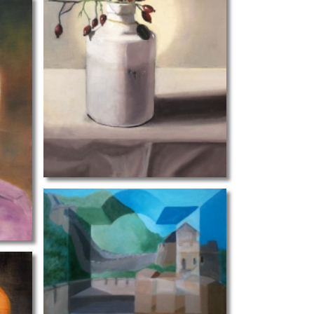
tlight-Anneke-R
venster