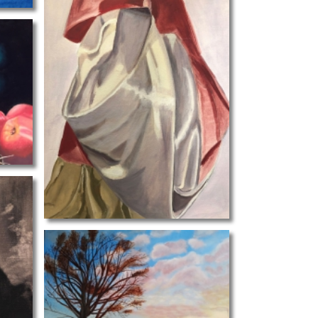
draperie
landschap