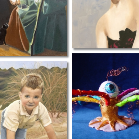
R
ET
alziend oog
eke-R