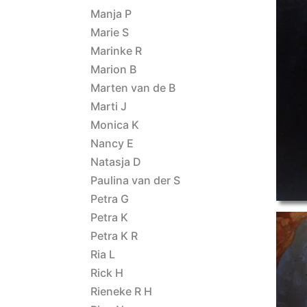
Manja P
Marie S
Marinke R
Marion B
papier
Marten van de B
Marti J
Monica K
Nancy E
Natasja D
Paulina van der S
Petra G
Petra K
Petra K R
Ria L
Rick H
Rieneke R H