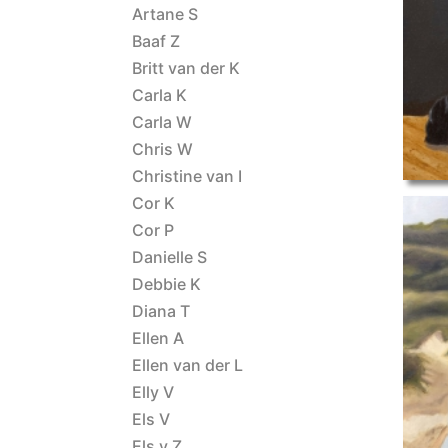
Anneke-
Artane S
Baaf Z
Britt van der K
Carla K
Carla W
Chris W
Christine van I
Cor K
Cor P
Danielle S
Debbie K
Diana T
Ellen A
ET-2025-Ann
Ellen van der L
Elly V
Els V
Els v Z