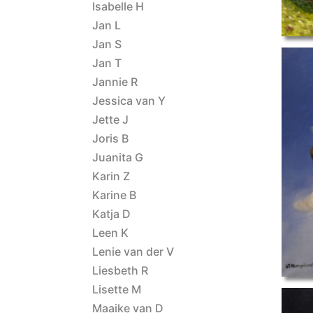
Isabelle H
Jan L
Jan S
Jan T
Jannie R
Jessica van Y
Jette J
Joris B
Juanita G
main
Karin Z
Karine B
Katja D
Leen K
Lenie van der V
Liesbeth R
Lisette M
Maaike van D