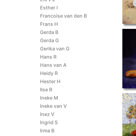
Esther I
Francoise van den B
Frans H
Gerda B
Gerda G
Gerika van G
Hans R
brood
Hans van A
Heidy R
Hester H
Ilse R
Ineke M
Ineke van V
Inez V
impressioni
Ingrid S
Irma B