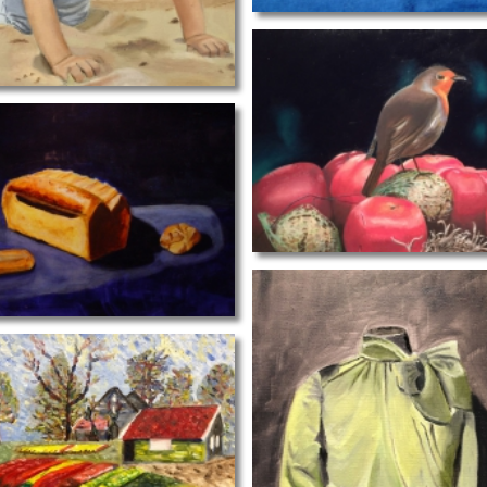
dierportret
sme
kleding