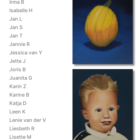
Irma B
Isabelle H
Jan L
pompoen
Jan S
Jan T
Jannie R
Jessica van Y
Jette J
Joris B
Juanita G
Karin Z
Karine B
Katja D
portret III
Leen K
Lenie van der V
Liesbeth R
Lisette M