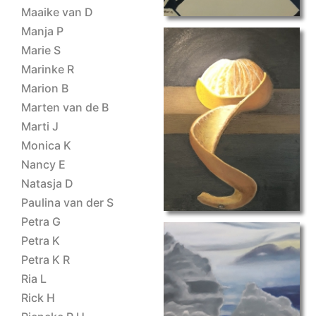
Maaike van D
Manja P
Marie S
Marinke R
Marion B
Marten van de B
spotlight-Theo
Marti J
Monica K
Nancy E
Natasja D
Paulina van der S
Petra G
Petra K
Petra K R
Ria L
Rick H
wolken