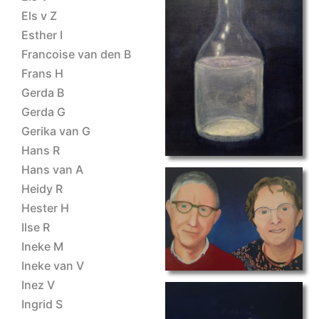
Els v Z
Esther I
Francoise van den B
glas
Frans H
Gerda B
Gerda G
Gerika van G
Hans R
Hans van A
Heidy R
Hester H
main
Ilse R
Ineke M
Ineke van V
Inez V
Ingrid S