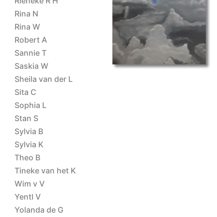
Rieneke R H
Rina N
Rina W
Robert A
Sannie T
Saskia W
Sheila van der L
Sita C
Sophia L
Stan S
Sylvia B
Sylvia K
Theo B
Tineke van het K
Wim v V
Yentl V
Yolanda de G