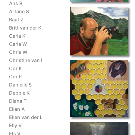
Ans B
Artane S
Baaf Z
Britt van der K
ET-2025-Theo-B
Carla K
Carla W
Chris W
Christine van I
Cor K
Cor P
Danielle S
bijenwapen
Debbie K
Diana T
Ellen A
Ellen van der L
Elly V
Els V