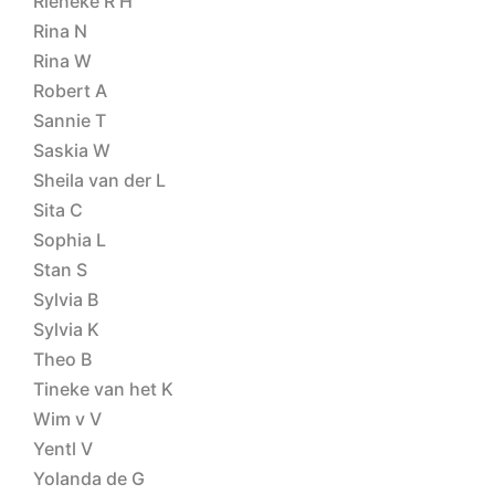
Rieneke R H
Rina N
Rina W
Robert A
Sannie T
Saskia W
Sheila van der L
Sita C
Sophia L
Stan S
Sylvia B
Sylvia K
Theo B
Tineke van het K
Wim v V
Yentl V
Yolanda de G