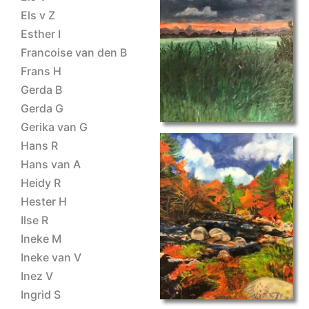
Els v Z
landschap II
Esther I
Francoise van den B
Frans H
Gerda B
Gerda G
Gerika van G
Hans R
Hans van A
Heidy R
Hester H
main
Ilse R
Ineke M
Ineke van V
Inez V
Ingrid S