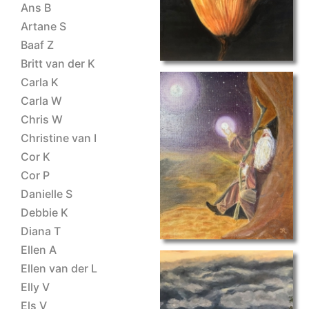
Ans B
Artane S
Baaf Z
Britt van der K
Carla K
Carla W
Chris W
Christine van I
Ilse-R
Cor K
Cor P
Danielle S
Debbie K
Diana T
Ellen A
Ellen van der L
Elly V
Els V