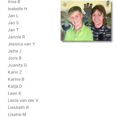
Irma B
Isabelle H
Jan L
portretten
Jan S
Jan T
Jannie R
Jessica van Y
Jette J
Joris B
Juanita G
Karin Z
Karine B
Katja D
Leen K
Lenie van der V
Liesbeth R
Lisette M