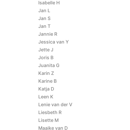
Isabelle H
Jan L
Jan S
Jan T
Jannie R
Jessica van Y
Jette J
Joris B
Juanita G
Karin Z
Karine B
Katja D
Leen K
Lenie van der V
Liesbeth R
Lisette M
Maaike van D