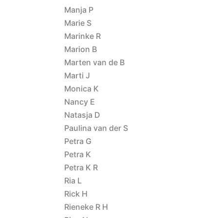
Manja P
Marie S
Marinke R
Marion B
Marten van de B
Marti J
Monica K
Nancy E
Natasja D
Paulina van der S
Petra G
Petra K
Petra K R
Ria L
Rick H
Rieneke R H