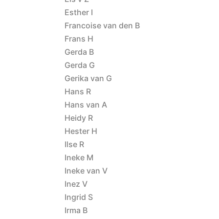
Esther I
Francoise van den B
Frans H
Gerda B
Gerda G
Gerika van G
Hans R
Hans van A
Heidy R
Hester H
Ilse R
Ineke M
Ineke van V
Inez V
Ingrid S
Irma B