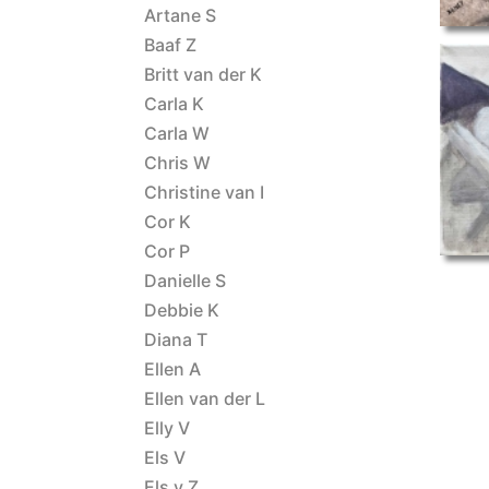
Artane S
Baaf Z
Britt van der K
Carla K
Carla W
model
Chris W
Christine van I
Cor K
Cor P
Danielle S
Debbie K
Diana T
Ellen A
Ellen van der L
Elly V
Els V
Els v Z