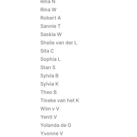
Rina N
Rina W
Robert A
Sannie T
Saskia W
Sheila van der L
Sita C
Sophia L
Stan S
Sylvia B
Sylvia K
Theo B
Tineke van het K
Wim v V
Yentl V
Yolanda de G
Yvonne V