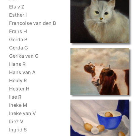
Els v Z
Esther I
dierportret I
Francoise van den B
Frans H
Gerda B
Gerda G
Gerika van G
Hans R
dierportret IV
Hans van A
Heidy R
Hester H
Ilse R
Ineke M
Ineke van V
Inez V
eieren
Ingrid S