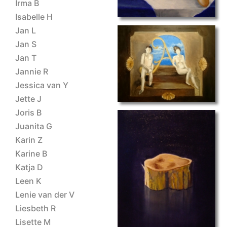
Irma B
Isabelle H
Jan L
Jan S
Jan T
gerda
Jannie R
Jessica van Y
Jette J
Joris B
Juanita G
Karin Z
Karine B
Katja D
hout
Leen K
Lenie van der V
Liesbeth R
Lisette M