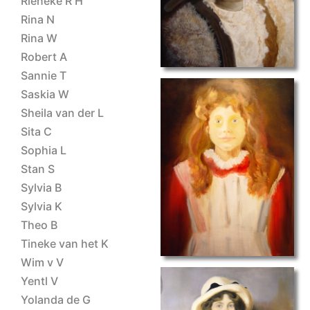
Rieneke R H
Rina N
Rina W
Robert A
Sannie T
Saskia W
Sheila van der L
Sita C
Sophia L
portret IX
Stan S
Sylvia B
Sylvia K
Theo B
Tineke van het K
Wim v V
Yentl V
Yolanda de G