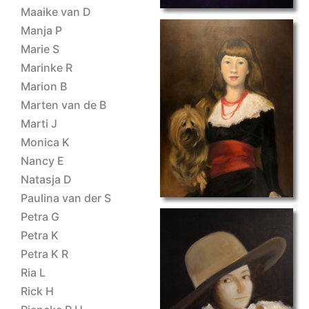
Maaike van D
Manja P
Marie S
Marinke R
Marion B
Marten van de B
main
Marti J
Monica K
Nancy E
Natasja D
Paulina van der S
Petra G
Petra K
Petra K R
Ria L
portret II
Rick H