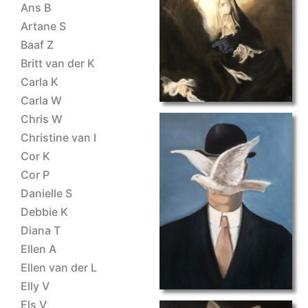
ET 2023 Gerda
Ans B
Artane S
Baaf Z
Britt van der K
Carla K
Carla W
Chris W
Christine van I
Cor K
Cor P
Danielle S
Margritte
Debbie K
Diana T
Ellen A
Ellen van der L
Elly V
Els V