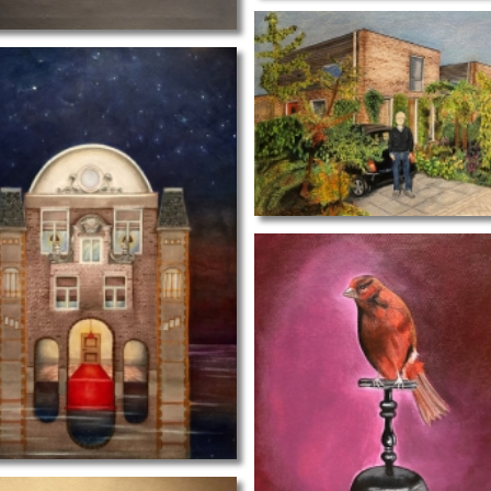
portret
ht
stilleven II