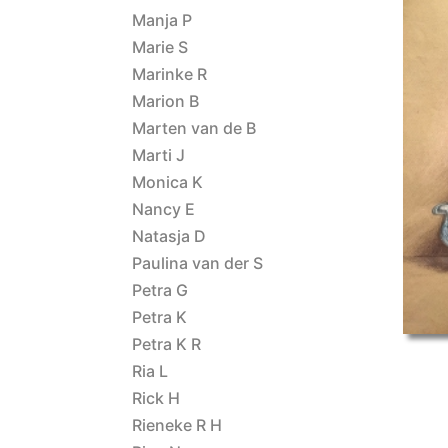
Manja P
Marie S
Marinke R
Marion B
Marten van de B
Marti J
stilleven
Monica K
Nancy E
Natasja D
Paulina van der S
Petra G
Petra K
Petra K R
Ria L
Rick H
Rieneke R H