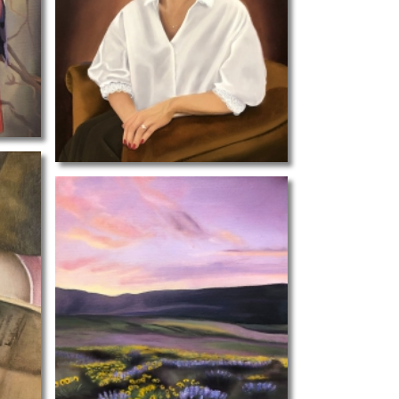
25-Britt-van-der-K
landschap