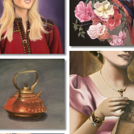
tt
ET-20
kopie oude meester