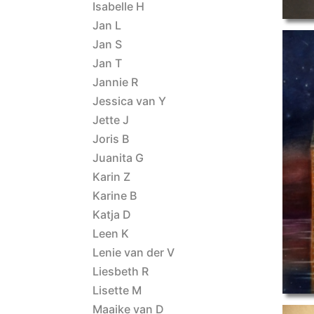
Isabelle H
Jan L
Jan S
Jan T
Jannie R
Jessica van Y
Jette J
Joris B
Juanita G
stadsgezic
Karin Z
Karine B
Katja D
Leen K
Lenie van der V
Liesbeth R
Lisette M
Maaike van D