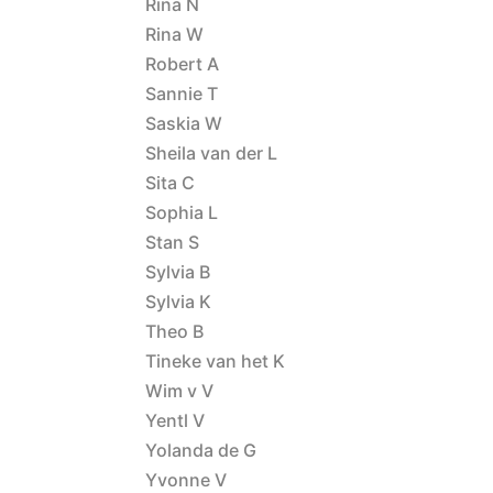
Rina N
Rina W
Robert A
Sannie T
Saskia W
Sheila van der L
Sita C
Sophia L
Stan S
Sylvia B
Sylvia K
Theo B
Tineke van het K
Wim v V
Yentl V
Yolanda de G
Yvonne V