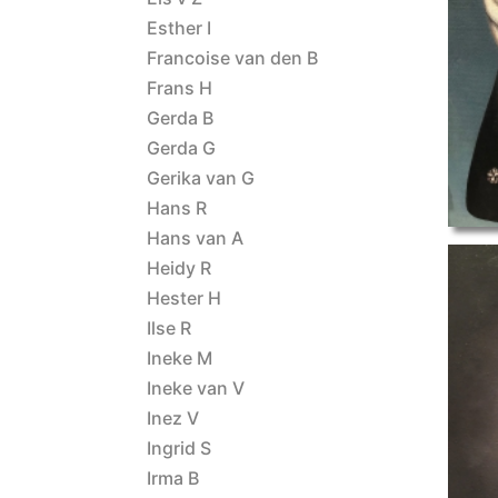
Esther I
Francoise van den B
Frans H
main
Gerda B
Gerda G
Gerika van G
Hans R
Hans van A
Heidy R
Hester H
Ilse R
Ineke M
polyeder
Ineke van V
Inez V
Ingrid S
Irma B