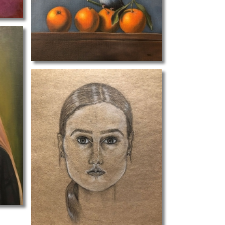
stilleven III
zelfportret