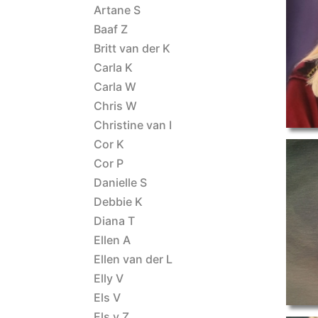
ET 2023 Bri
Artane S
Baaf Z
Britt van der K
Carla K
Carla W
Chris W
Christine van I
Cor K
Cor P
Danielle S
Debbie K
koper
Diana T
Ellen A
Ellen van der L
Elly V
Els V
Els v Z