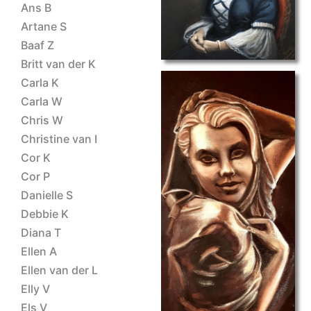
Ans B
Artane S
Baaf Z
Britt van der K
Carla K
Carla W
Chris W
Christine van I
Cor K
Cor P
Danielle S
brunaille
Debbie K
Diana T
Ellen A
Ellen van der L
Elly V
Els V