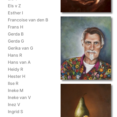
Els v Z
Esther I
Francoise van den B
Frans H
Gerda B
Gerda G
portret III
Gerika van G
Hans R
Hans van A
Heidy R
Hester H
Ilse R
Ineke M
Ineke van V
Inez V
Ingrid S