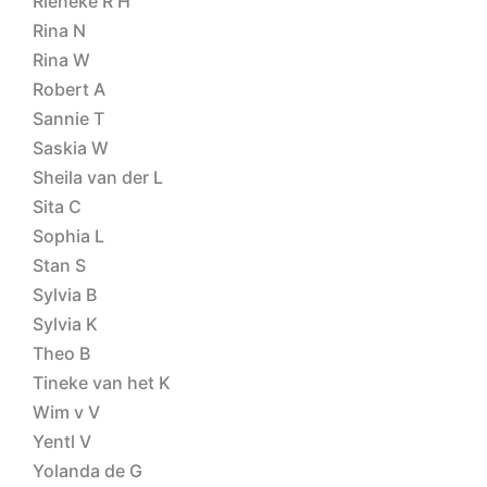
Rieneke R H
Rina N
Rina W
Robert A
Sannie T
Saskia W
Sheila van der L
Sita C
Sophia L
Stan S
Sylvia B
Sylvia K
Theo B
Tineke van het K
Wim v V
Yentl V
Yolanda de G