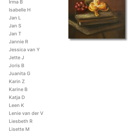
spotlight-Ineke
Irma B
Isabelle H
Jan L
Jan S
Jan T
Jannie R
Jessica van Y
Jette J
Joris B
Juanita G
Karin Z
Karine B
Katja D
Leen K
Lenie van der V
Liesbeth R
Lisette M