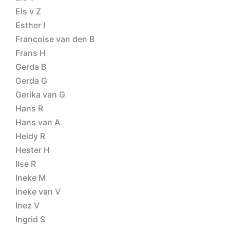
Els v Z
Esther I
Francoise van den B
Frans H
Gerda B
Gerda G
Gerika van G
Hans R
Hans van A
Heidy R
Hester H
Ilse R
Ineke M
Ineke van V
Inez V
Ingrid S