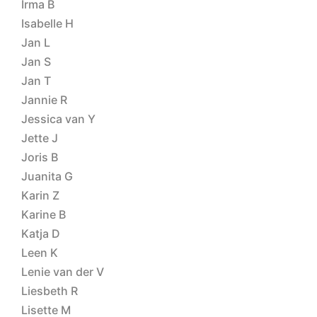
Irma B
Isabelle H
Jan L
Jan S
Jan T
Jannie R
Jessica van Y
Jette J
Joris B
Juanita G
Karin Z
Karine B
Katja D
Leen K
Lenie van der V
Liesbeth R
Lisette M