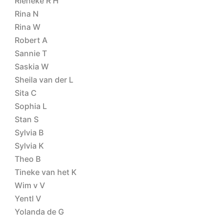
Rieneke R H
Rina N
Rina W
Robert A
Sannie T
Saskia W
Sheila van der L
Sita C
Sophia L
Stan S
Sylvia B
Sylvia K
Theo B
Tineke van het K
Wim v V
Yentl V
Yolanda de G