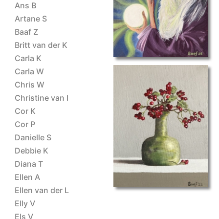
Ans B
Artane S
Baaf Z
Britt van der K
Carla K
Carla W
Chris W
Christine van I
Cor K
Cor P
main
Danielle S
Debbie K
Diana T
Ellen A
Ellen van der L
Elly V
Els V